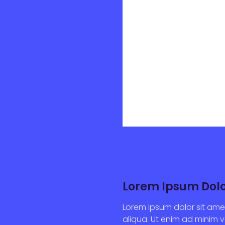
Lorem Ipsum Dolo
Lorem ipsum dolor sit ame
aliqua. Ut enim ad minim v