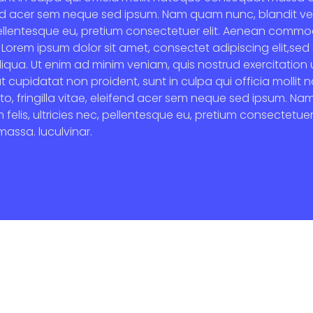
eifend acer sem neque sed ipsum. Nam quam nunc, blandit ve
 pellentesque eu, pretium consectetuer elit. Aenean commod
Lorem ipsum dolor sit amet, consectet adipiscing elit,sed
qua. Ut enim ad minim veniam, quis nostrud exercitation ul
at cupidatat non proident, sunt in culpa qui officia moll
o, fringilla vitae, eleifend acer sem neque sed ipsum. Na
 felis, ultricies nec, pellentesque eu, pretium consectet
massa. luculvinar.