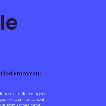
le
Pulled From Your
ut labore et dolore magna
iquip ex ea sint occaecat
 quis enim. Donec pede