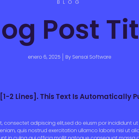
BLOG
log Post Tit
enero 6, 2025
By
Sensai Software
[1-2 Lines]. This Text Is Automatically 
.
t, consectet adipiscing elit,sed do eiusm por incididunt 
eniam, quis nostrud exercitation ullamco laboris nisi ut al
unt in culpa qui officia mollit natoque consequat massa