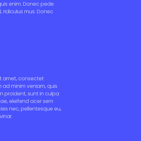
 quis enim. Donec pede
l, ridiculus mus. Donec
it amet, consectet
im ad minim veniam, quis
n proident, sunt in culpa
tae, eleifend acer sem
cies nec, pellentesque eu,
inar.