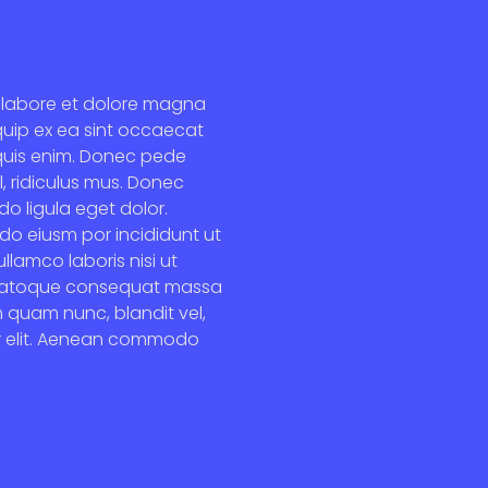
ut labore et dolore magna
iquip ex ea sint occaecat
 quis enim. Donec pede
l, ridiculus mus. Donec
o ligula eget dolor.
 do eiusm por incididunt ut
lamco laboris nisi ut
it natoque consequat massa
m quam nunc, blandit vel,
uer elit. Aenean commodo