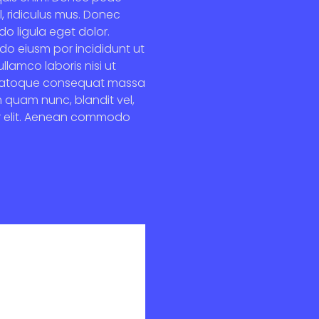
l, ridiculus mus. Donec
o ligula eget dolor.
 do eiusm por incididunt ut
lamco laboris nisi ut
it natoque consequat massa
m quam nunc, blandit vel,
uer elit. Aenean commodo