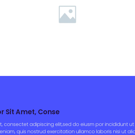
r Sit Amet, Conse
t, consectet adipiscing elit,sed do eiusm por incididunt 
eniam, quis nostrud exercitation ullamco laboris nisi ut al