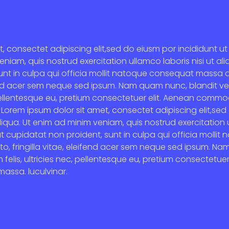
t, consectet adipiscing elit,sed do eiusm por incididunt 
eniam, quis nostrud exercitation ullamco laboris nisi ut al
unt in culpa qui officia mollit natoque consequat massa
eifend acer sem neque sed ipsum. Nam quam nunc, blandit ve
 pellentesque eu, pretium consectetuer elit. Aenean commod
Lorem ipsum dolor sit amet, consectet adipiscing elit,sed
qua. Ut enim ad minim veniam, quis nostrud exercitation ul
at cupidatat non proident, sunt in culpa qui officia moll
o, fringilla vitae, eleifend acer sem neque sed ipsum. Na
 felis, ultricies nec, pellentesque eu, pretium consectet
massa. luculvinar.