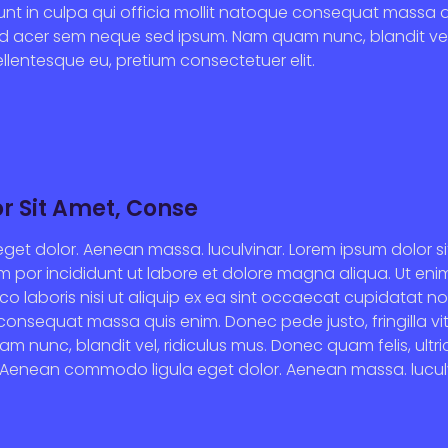
unt in culpa qui officia mollit natoque consequat massa
eifend acer sem neque sed ipsum. Nam quam nunc, blandit ve
pellentesque eu, pretium consectetuer elit.
r Sit Amet, Conse
t dolor. Aenean massa. luculvinar. Lorem ipsum dolor s
sm por incididunt ut labore et dolore magna aliqua. Ut en
co laboris nisi ut aliquip ex ea sint occaecat cupidatat no
 consequat massa quis enim. Donec pede justo, fringilla vi
nunc, blandit vel, ridiculus mus. Donec quam felis, ultri
. Aenean commodo ligula eget dolor. Aenean massa. luculv